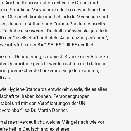
. Auch in Krisensituation gelten die Grund- und
iter. Staatliche Maßnahmen dürfen deshalb auch in
eren. Chronisch kranke und behinderte Menschen sind
hen, denen im Alltag ohne Corona-Pandemie bereits
he Teilhabe erschweren. Deshalb müssen sie gerade in
lb der Gesellschaft und nicht Ausgrenzung erfahren“,
eschäftsführer der BAG SELBSTHILFE deutlich.
n mit Behinderung, chronisch Kranke oder Ältere zu
nter Quarantäne gestellt werden sollten und dafür im
rung weitreichende Lockerungen gelten könnten,
lb ab.
ie Hygiene-Standards entwickelt werde, die es allen
llschaft teilhaben können. Personengruppen
ptabel und mit den Verpflichtungen der UN-
 vereinbar“, so Dr. Martin Danner.
al mehr verdeutlicht, welche Mängel nach wie vor
refreiheit in Deutschland existieren.