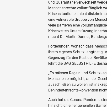
und Quarantäne verwechselt werden
Menschenrechte vollumfänglich we
Krisensituationen nicht diskrimini
eine vulnerable Gruppe von Mensc
viele Barrieren eine vollumfänglic
Krisenzeiten Unterstützung innerha
macht Dr. Martin Danner, Bundesg
Forderungen, wonach dass Mensche
ihrem eigenen Schutz langfristig u
Gegenzug für den Rest der Bevölke
lehnt die BAG SELBSTHILFE desha
„Es müssen Regeln und Schutz- sow
Menschen ermöglicht, an der Gese
ausschließen zu wollen, ist inakze
Behindertenrechts-konvention nicht
Auch hat die Corona-Pandemie einm
hinsichtlich einer generellen Barrie