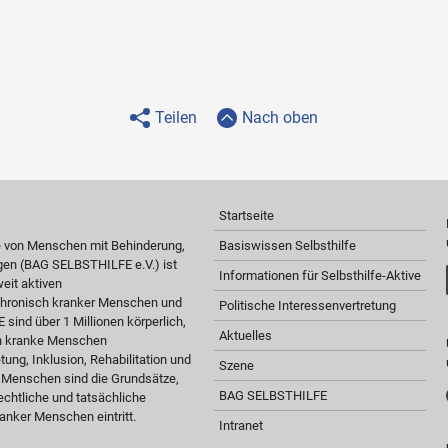
Teilen
Nach oben
Startseite
e von Menschen mit Behinderung,
Basiswissen Selbsthilfe
gen (BAG SELBSTHILFE e.V.) ist
Informationen für Selbsthilfe-Aktive
eit aktiven
 chronisch kranker Menschen und
Politische Interessenvertretung
sind über 1 Millionen körperlich,
Aktuelles
ch kranke Menschen
tung, Inklusion, Rehabilitation und
Szene
r Menschen sind die Grundsätze,
BAG SELBSTHILFE
chtliche und tatsächliche
anker Menschen eintritt.
Intranet