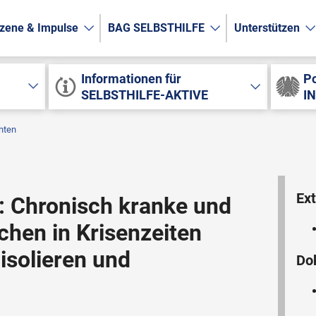
zene & Impulse
BAG SELBSTHILFE
Unterstützen
Informationen für
Po
SELBSTHILFE-AKTIVE
I
hten
Ext
: Chronisch kranke und
hen in Krisenzeiten
isolieren und
Do