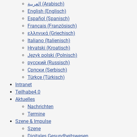
العربية (Arabisch)
English (Englisch)
Español (Spanisch)
Français (Französisch)
ελληνικά (Griechisch)
Italiano (Italienisch)
Hrvatski (Kroatisch)
Język polski (Polnisch)
русский (Russisch)
Cрпски (Serbisch)
Türkçe (Türkisch)
Intranet
Teilhabe4.0
Aktuelles
Nachrichten
Termine
Szene & Impulse
Szene
Digitales Gesundheitswesen