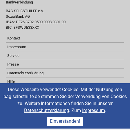
Bankverbindung
BAG SELBSTHILFE e.V.
SozialBank AG
IBAN: DE26 3702 0500 0008 0301 00
BIC: BFSWDE33XXX
Kontakt
Impressum
Service
Presse
Datenschutzerklärung
Hilfe
Diese Webseite verwendet Cookies. Mit der Nutzung von
Barrierefreiheit
bag-selbsthilfe.de stimmen Sie der Verwendung von Cookies
Inhaltsverzeichnis
zu. Weitere Informationen finden Sie in unserer
Über ReadSpeaker
Datenschutzerklärung
. Zum
Impressum
.
aktuelle Änderungen
Einverstanden!