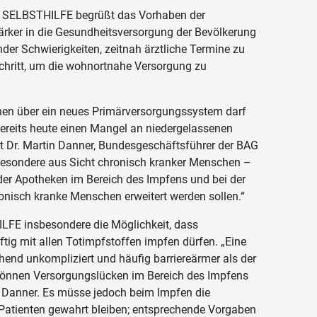
 SELBSTHILFE begrüßt das Vorhaben der
ärker in die Gesundheitsversorgung der Bevölkerung
er Schwierigkeiten, zeitnah ärztliche Termine zu
 Schritt, um die wohnortnahe Versorgung zu
en über ein neues Primärversorgungssystem darf
bereits heute einen Mangel an niedergelassenen
rt Dr. Martin Danner, Bundesgeschäftsführer der BAG
besondere aus Sicht chronisch kranker Menschen –
der Apotheken im Bereich des Impfens und bei der
nisch kranke Menschen erweitert werden sollen.“
LFE insbesondere die Möglichkeit, dass
tig mit allen Totimpfstoffen impfen dürfen. „Eine
hend unkompliziert und häufig barriereärmer als der
 können Versorgungslücken im Bereich des Impfens
 Danner. Es müsse jedoch beim Impfen die
 Patienten gewahrt bleiben; entsprechende Vorgaben