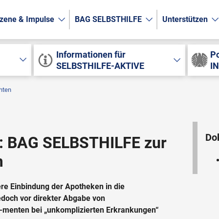
zene & Impulse
BAG SELBSTHILFE
Unterstützen
Informationen für
Po
SELBSTHILFE-AKTIVE
I
hten
Do
g: BAG SELBSTHILFE zur
m
e Einbindung der Apotheken in die
doch vor direkter Abgabe von
a-menten bei „unkomplizierten Erkrankungen“