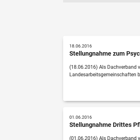
Zeitraum
Aktuelles Jahr
2025
18.06.2016
2024
Stellungnahme zum Psy
2023
Älter
(18.06.2016) Als Dachverband v
Unbegrenzt
Landesarbeitsgemeinschaften b
01.06.2016
Stellungnahme Drittes Pf
(01.06.2016) Als Dachverband v