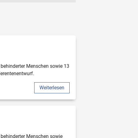
ik
tik
undesausschuss (G-BA)
dertenrat (DBR)
erung
 behinderter Menschen sowie 13 
erentenentwurf.
Weiterlesen
g der Selbsthilfe
 behinderter Menschen sowie 