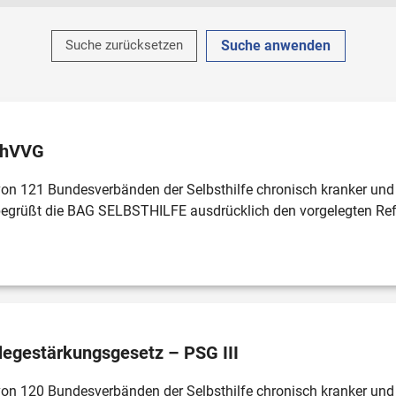
Kategorie
Thema
Suche zurücksetzen
Pressemitteilung
Behindertenpolit
Stellungnahme
Gesundheitspoli
Allgemeine Informationen
Gemeinsamer B
chVVG
Veröffentlichungen
Deutscher Behin
Projekte
Selbsthilfe-Förd
on 121 Bundesverbänden der Selbsthilfe chronisch kranker und
Sonstiges
Projekte
egrüßt die BAG SELBSTHILFE ausdrücklich den vorgelegten Ref
Positionspapier
Digitales
Weiterentwicklun
Sonstiges
legestärkungsgesetz – PSG III
on 120 Bundesverbänden der Selbsthilfe chronisch kranker und