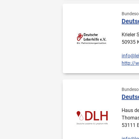
Bundesor
Deutsc
Krieler 
50935 
info@le
http://w
Bundesor
Deuts
Haus de
Thomas
53111 
info@le