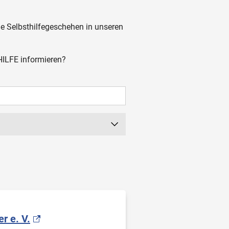
ge Selbsthilfegeschehen in unseren
HILFE informieren?
 (indikationsübergreifend)
r e. V.