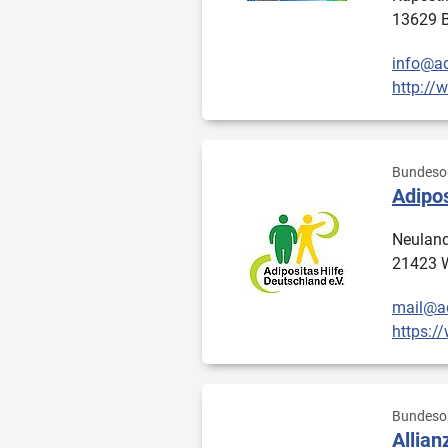
13629 B
info@ad
http://
Bundesor
Adipos
Neuland
21423 W
mail@ad
https:/
Bundesor
Allian