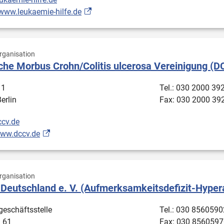
/www.leukaemie-hilfe.de
ganisation
he Morbus Crohn/Colitis ulcerosa Vereinigung (DC
 1
Tel.: 030 2000 39
erlin
Fax: 030 2000 39
cv.de
www.dccv.de
ganisation
Deutschland e. V. (Aufmerksamkeitsdefizit-Hypera
eschäftsstelle
Tel.: 030 8560590
. 61
Fax: 030 8560597