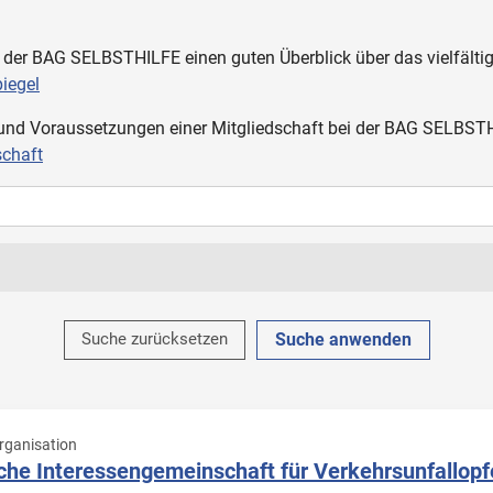
l der BAG SELBSTHILFE einen guten Überblick über das vielfälti
iegel
e und Voraussetzungen einer Mitgliedschaft bei der BAG SELBST
schaft
Organisationstyp
Suche zurücksetzen
Bundesorganisation
Landesarbeitsgemeinschaft / Landesvereinigung
ganisation
außerordentliches Mitglied
he Interessengemeinschaft für Verkehrsunfallopfe
gen