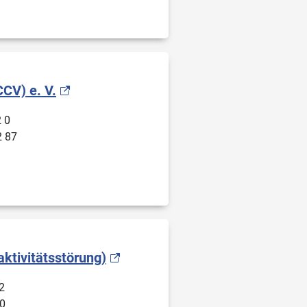
CV) e. V.
2 0
2 87
ktivitätsstörung)
2
0