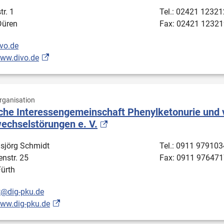
r. 1
Tel.: 02421 12321
Düren
Fax: 02421 12321
vo.de
www.divo.de
ganisation
che Interessengemeinschaft Phenylketonurie und
echselstörungen e. V.
sjörg Schmidt
Tel.: 0911 979103
enstr. 25
Fax: 0911 976471
ürth
@dig-pku.de
www.dig-pku.de