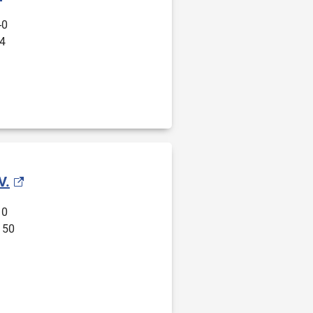
-0
4
V.
 0
 50