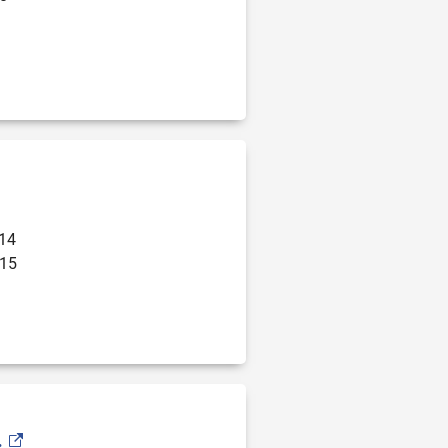
714
715
.