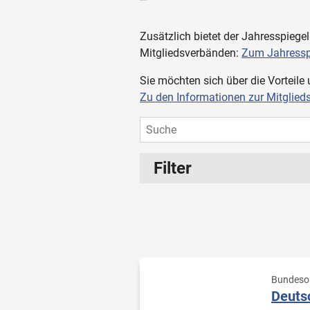
Zusätzlich bietet der Jahresspiege
Mitgliedsverbänden:
Zum Jahressp
Sie möchten sich über die Vorteil
Zu den Informationen zur Mitglied
Filter
Indikation
Indikationsübergreifend
Chronische Erkrankungen
Bundesor
Seltene Erkrankungen
Deutsc
Menschen mit Behinderun