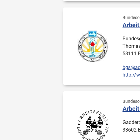
Bundesor
Arbeit
Bundesg
Thomas
53111 
bgs@ad
http://
Bundesor
Arbei
Gadderb
33602 B