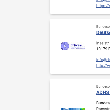
https:/
Bundesor
Deutsc
Inselstr.
10179 B
info@dc
http://
Bundesor
ADHS 
Bundesg
Rapsstr