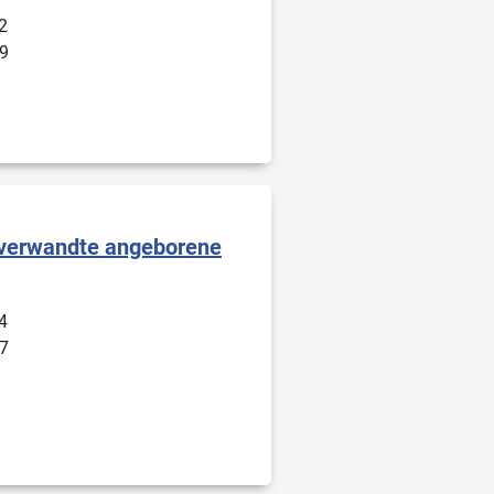
2
9
 verwandte angeborene
4
7