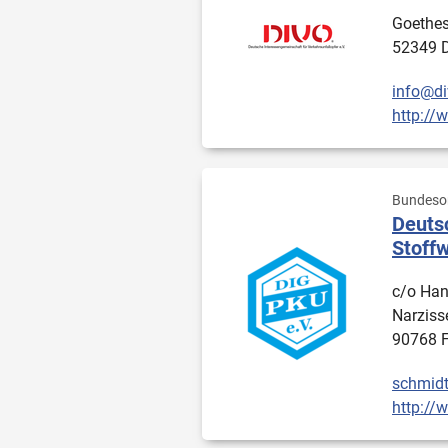
Goethest
52349 
info@di
http://
Bundesor
Deuts
Stoffw
c/o Han
Narziss
90768 F
schmidt
http://