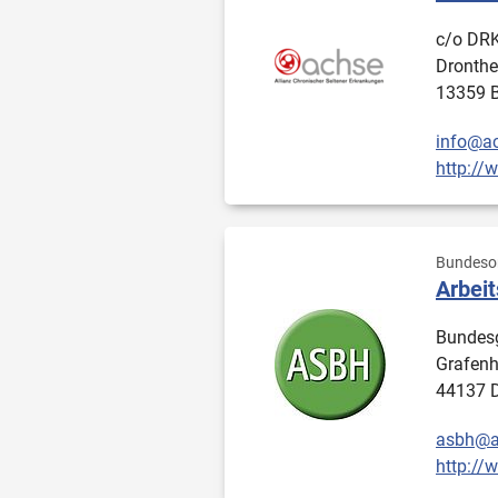
c/o DRK 
Dronthe
13359 B
info@ac
http://
Bundesor
Arbeit
Bundesg
Grafenh
44137 
asbh@a
http://