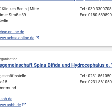
Kliniken Berlin | Mitte
Tel.: 030 3300708
imer Straße 39
Fax: 0180 589890
erlin
hse-online.de
www.achse-online.de
ganisation
sgemeinschaft Spina Bifida und Hydrocephalus e. 
eschäftsstelle
Tel.: 0231 861050
of 5
Fax: 0231 861050
Dortmund
sbh.de
www.asbh.de