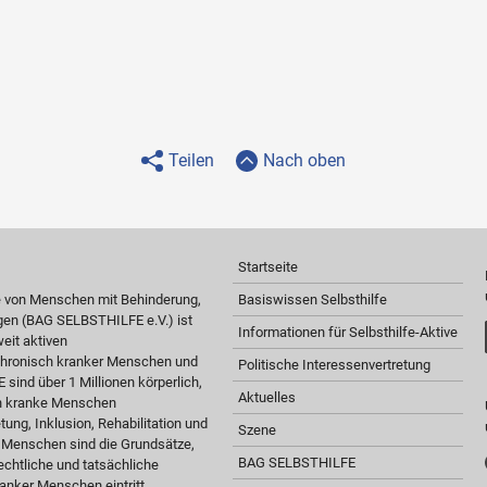
Teilen
Nach oben
Startseite
e von Menschen mit Behinderung,
Basiswissen Selbsthilfe
gen (BAG SELBSTHILFE e.V.) ist
Informationen für Selbsthilfe-Aktive
eit aktiven
 chronisch kranker Menschen und
Politische Interessenvertretung
sind über 1 Millionen körperlich,
Aktuelles
ch kranke Menschen
tung, Inklusion, Rehabilitation und
Szene
r Menschen sind die Grundsätze,
BAG SELBSTHILFE
chtliche und tatsächliche
anker Menschen eintritt.