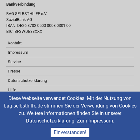
Bankverbindung
BAG SELBSTHILFE e.V.
SozialBank AG
IBAN: DE26 3702 0500 0008 0301 00
BIC: BFSWDE33XXX
Kontakt
Impressum
Service
Presse
Datenschutzerklärung
Hilfe
Diese Webseite verwendet Cookies. Mit der Nutzung von
Barrierefreiheit
bag-selbsthilfe.de stimmen Sie der Verwendung von Cookies
Inhaltsverzeichnis
zu. Weitere Informationen finden Sie in unserer
Über ReadSpeaker
Datenschutzerklärung
. Zum
Impressum
.
aktuelle Änderungen
Einverstanden!
Kontakt