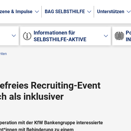
zene & Impulse
BAG SELBSTHILFE
Unterstützen
Informationen für
Po
SELBSTHILFE-AKTIVE
I
hten
efreies Recruiting-Event
ch als inklusiver
eration mit der KfW Bankengruppe interessierte
nt*innen mit Behinderung zu einem