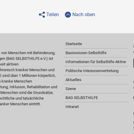
Teilen
Nach oben
Startseite
e von Menschen mit Behinderung,
Basiswissen Selbsthilfe
gen (BAG SELBSTHILFE e.V.) ist
Informationen für Selbsthilfe-Aktive
eit aktiven
 chronisch kranker Menschen und
Politische Interessenvertretung
sind über 1 Millionen körperlich,
Aktuelles
ch kranke Menschen
tung, Inklusion, Rehabilitation und
Szene
r Menschen sind die Grundsätze,
BAG SELBSTHILFE
chtliche und tatsächliche
anker Menschen eintritt.
Intranet