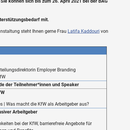
Sie können sich bis zum 26. April 2021 bei der BAG
nterstützungsbedarf mit.
anstaltung steht Ihnen gerne Frau
Latifa Kaddouri
von
teilungsdirektorin Employer Branding
KfW
de der Teilnehmer*innen und Speaker
KfW
s | Was macht die KfW als Arbeitgeber aus?
usiver Arbeitgeber
keiten bei der KfW, barrierefreie Angebote für