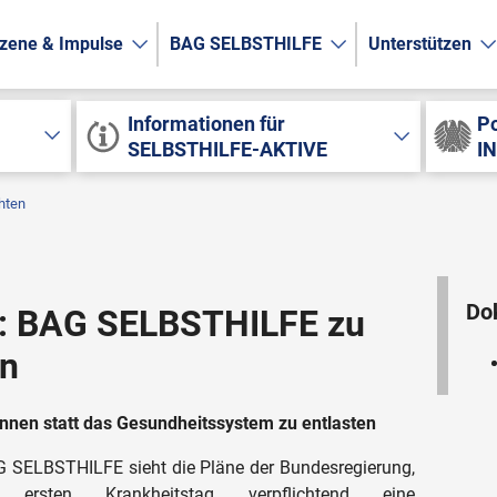
zene & Impulse
BAG SELBSTHILFE
Unterstützen
Informationen für
Po
SELBSTHILFE-AKTIVE
I
hten
Do
g: BAG SELBSTHILFE zu
en
Innen statt das Gesundheitssystem zu entlasten
G SELBSTHILFE sieht die Pläne der Bundesregierung,
rsten Krankheitstag verpflichtend eine