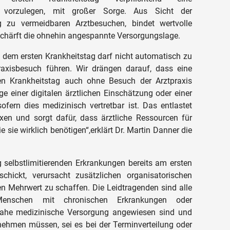
ng vorzulegen, mit großer Sorge. Aus Sicht der
g zu vermeidbaren Arztbesuchen, bindet wertvolle
schärft die ohnehin angespannte Versorgungslage.
b dem ersten Krankheitstag darf nicht automatisch zu
raxisbesuch führen. Wir drängen darauf, dass eine
en Krankheitstag auch ohne Besuch der Arztpraxis
 einer digitalen ärztlichen Einschätzung oder einer
fern dies medizinisch vertretbar ist. Das entlastet
xen und sorgt dafür, dass ärztliche Ressourcen für
e sie wirklich benötigen“,erklärt Dr. Martin Danner die
 selbstlimitierenden Erkrankungen bereits am ersten
schickt, verursacht zusätzlichen organisatorischen
n Mehrwert zu schaffen. Die Leidtragenden sind alle
 Menschen mit chronischen Erkrankungen oder
tnahe medizinische Versorgung angewiesen sind und
nehmen müssen, sei es bei der Terminverteilung oder