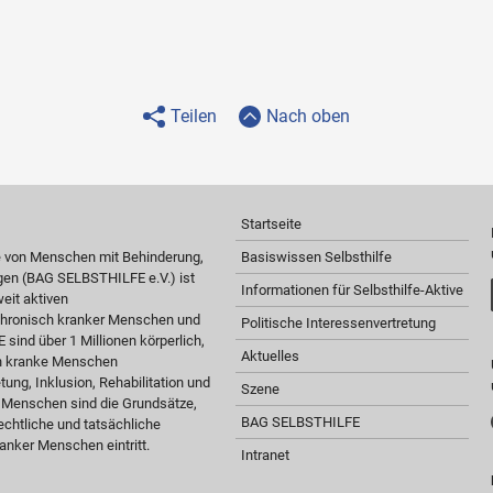
Teilen
Nach oben
Startseite
e von Menschen mit Behinderung,
Basiswissen Selbsthilfe
gen (BAG SELBSTHILFE e.V.) ist
Informationen für Selbsthilfe-Aktive
eit aktiven
 chronisch kranker Menschen und
Politische Interessenvertretung
sind über 1 Millionen körperlich,
Aktuelles
ch kranke Menschen
tung, Inklusion, Rehabilitation und
Szene
r Menschen sind die Grundsätze,
BAG SELBSTHILFE
chtliche und tatsächliche
anker Menschen eintritt.
Intranet