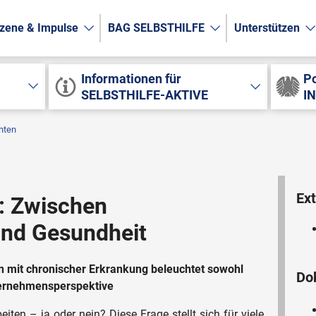
zene & Impulse
BAG SELBSTHILFE
Unterstützen
Informationen für
Po
SELBSTHILFE-AKTIVE
I
hten
Ext
: Zwischen
und Gesundheit
 mit chronischer Erkrankung beleuchtet sowohl
Do
ternehmensperspektive
eiten – ja oder nein? Diese Frage stellt sich für viele