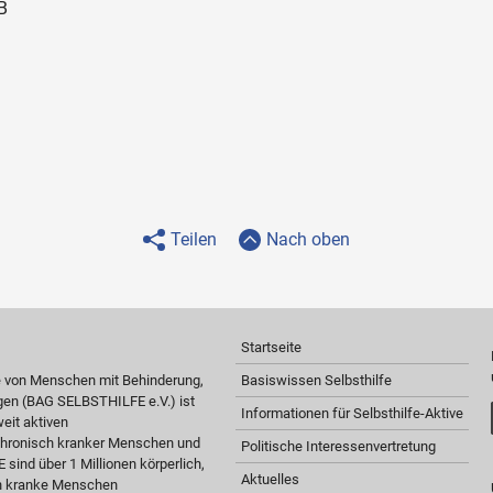
B
Teilen
Nach oben
Startseite
e von Menschen mit Behinderung,
Basiswissen Selbsthilfe
gen (BAG SELBSTHILFE e.V.) ist
Informationen für Selbsthilfe-Aktive
eit aktiven
 chronisch kranker Menschen und
Politische Interessenvertretung
sind über 1 Millionen körperlich,
Aktuelles
ch kranke Menschen