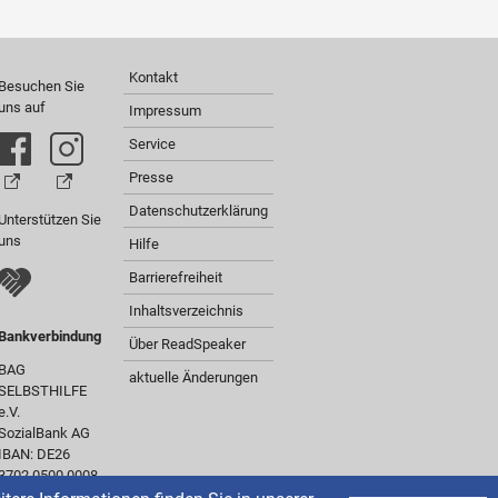
Kontakt
Besuchen Sie
uns auf
Impressum
Service
Presse
Datenschutzerklärung
Unterstützen Sie
uns
Hilfe
Barrierefreiheit
Inhaltsverzeichnis
Bankverbindung
Über ReadSpeaker
BAG
aktuelle Änderungen
SELBSTHILFE
e.V.
SozialBank AG
IBAN: DE26
3702 0500 0008
0301 00