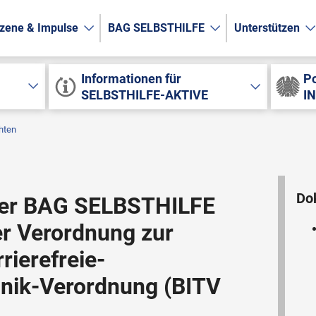
zene & Impulse
BAG SELBSTHILFE
Unterstützen
Informationen für
Po
SELBSTHILFE-AKTIVE
I
hten
Do
der BAG SELBSTHILFE
r Verordnung zur
rierefreie-
hnik-Verordnung (BITV