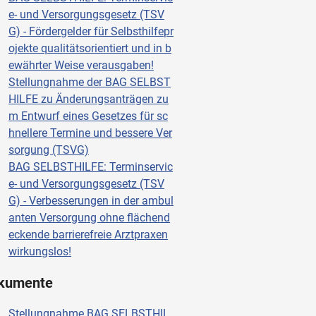
e- und Versorgungsgesetz (TSV
G) - Fördergelder für Selbsthilfepr
ojekte qualitätsorientiert und in b
ewährter Weise verausgaben!
Stellungnahme der BAG SELBST
HILFE zu Änderungsanträgen zu
m Entwurf eines Gesetzes für sc
hnellere Termine und bessere Ver
sorgung (TSVG)
BAG SELBSTHILFE: Terminservic
e- und Versorgungsgesetz (TSV
G) - Verbesserungen in der ambul
anten Versorgung ohne flächend
eckende barrierefreie Arztpraxen
wirkungslos!
kumente
Stellungnahme BAG SELBSTHIL