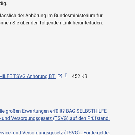
dig.
lässlich der Anhörung im Bundesministerium für
nen Sie über den folgenden Link herunterladen.
HILFE TSVG Anhörung BT
452 KB
e großen Erwartungen erfüllt? BAG SELBSTHILFE
e- und Versorgungsgesetz (TSVG) auf den Prüfstand.
ice- und Versorgungsgesetz (TSVG) - Fördergelder