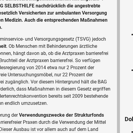
BAG SELBSTHILFE nachdrücklich die angestrebte
setzlich Versicherten zur ambulanten Versorgung
den Medizin. Auch die entsprechenden Maßnahmen
n.
rminservice- und Versorgungsgesetz (TSVG) jedoch
eit
. Ob Menschen mit Behinderungen ärztliche
nen, hängt davon ab, ob die Arztpraxen barrierefrei
 Bruchteil der Arztpraxen barrierefrei. So verfügen
esregierung von 2014 etwa nur 2 Prozent der
freie Untersuchungsmöbel, nur 22 Prozent der
rei zugänglich. Vor diesem Hintergrund hält die BAG
derlich, dass Maßnahmen in diesem Gesetz ergriffen
ertenrechtskonvention bereits seit 2009 bestehende
nun endlich umzusetzen.
ierung der
Verwendungszwecke der Strukturfonds
Do
rierefreier Praxen durch die Verwendung der Mittel
 Dieser Ausbau ist vor allem auch auf dem Land