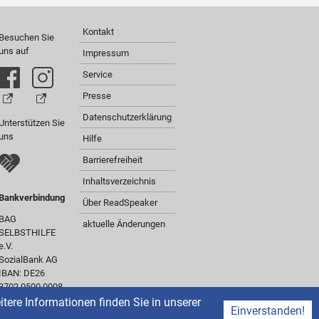
Kontakt
Besuchen Sie
uns auf
Impressum
Service
Presse
Datenschutzerklärung
Unterstützen Sie
uns
Hilfe
Barrierefreiheit
Inhaltsverzeichnis
Bankverbindung
Über ReadSpeaker
BAG
aktuelle Änderungen
SELBSTHILFE
e.V.
SozialBank AG
IBAN: DE26
3702 0500 0008
0301 00
ere Informationen finden Sie in unserer
Einverstanden!
BIC: