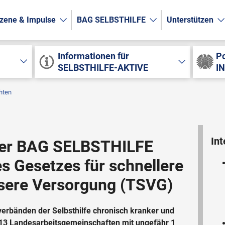
zene & Impulse
BAG SELBSTHILFE
Unterstützen
Informationen für
Po
SELBSTHILFE-AKTIVE
I
hten
Int
der BAG SELBSTHILFE
s Gesetzes für schnellere
sere Versorgung (TSVG)
erbänden der Selbsthilfe chronisch kranker und
13 Landesarbeitsgemeinschaften mit ungefähr 1