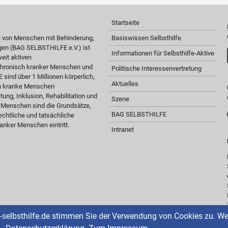
Startseite
e von Menschen mit Behinderung,
Basiswissen Selbsthilfe
gen (BAG SELBSTHILFE e.V.) ist
Informationen für Selbsthilfe-Aktive
eit aktiven
 chronisch kranker Menschen und
Politische Interessenvertretung
sind über 1 Millionen körperlich,
Aktuelles
ch kranke Menschen
tung, Inklusion, Rehabilitation und
Szene
r Menschen sind die Grundsätze,
BAG SELBSTHILFE
chtliche und tatsächliche
anker Menschen eintritt.
Intranet
selbsthilfe.de stimmen Sie der Verwendung von Cookies zu. Weit