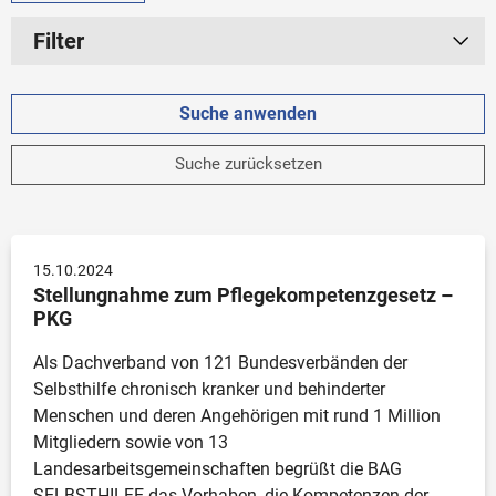
Filter
Zeitraum
Aktuelles Jahr
Suche zurücksetzen
2025
2024
2023
15.10.2024
Älter
Stellungnahme zum Pflegekompetenzgesetz – 
PKG
Unbegrenzt
Als Dachverband von 121 Bundesverbänden der 
Selbsthilfe chronisch kranker und behinderter 
Menschen und deren Angehörigen mit rund 1 Million 
Kategorie
Mitgliedern sowie von 13 
Landesarbeitsgemeinschaften begrüßt die BAG 
Pressemitteilung
SELBSTHILFE das Vorhaben, die Kompetenzen der 