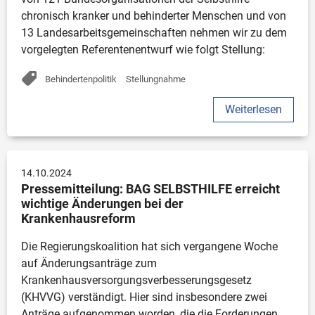
Digitales
chronisch kranker und behinderter Menschen und von 
Weiterentwicklung der Selbsthilfe
13 Landesarbeitsgemeinschaften nehmen wir zu dem 
Sonstiges
vorgelegten Referentenentwurf wie folgt Stellung:
Behindertenpolitik
Stellungnahme
Weiterlesen
14.10.2024
Pressemitteilung: BAG SELBSTHILFE erreicht 
wichtige Änderungen bei der 
Krankenhausreform 
Die Regierungskoalition hat sich vergangene Woche 
auf Änderungsanträge zum 
Krankenhausversorgungsverbesserungsgesetz 
(KHVVG) verständigt. Hier sind insbesondere zwei 
Anträge aufgenommen worden, die die Forderungen 