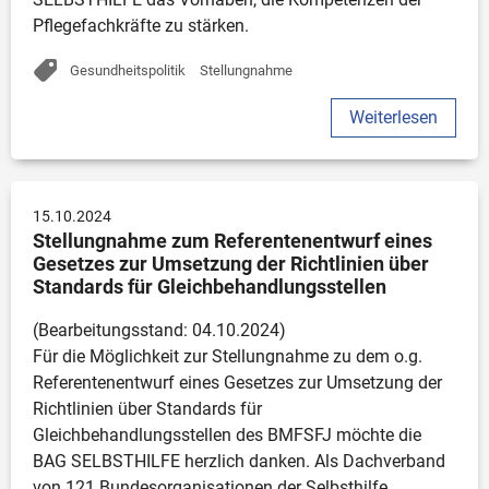
Stellungnahme
Pflegefachkräfte zu stärken.
Allgemeine Informationen
Veröffentlichungen
Gesundheitspolitik
Stellungnahme
Projekte
Weiterlesen
Sonstiges
Positionspapier
15.10.2024
Stellungnahme zum Referentenentwurf eines 
Gesetzes zur Umsetzung der Richtlinien über 
Thema
Standards für Gleichbehandlungsstellen
Behindertenpolitik
(Bearbeitungsstand: 04.10.2024)

Gesundheitspolitik
Für die Möglichkeit zur Stellungnahme zu dem o.g. 
Gemeinsamer Bundesausschuss (G-BA)
Referentenentwurf eines Gesetzes zur Umsetzung der 
Deutscher Behindertenrat (DBR)
Richtlinien über Standards für 
Gleichbehandlungsstellen des BMFSFJ möchte die 
Selbsthilfe-Förderung
BAG SELBSTHILFE herzlich danken. Als Dachverband 
Projekte
von 121 Bundesorganisationen der Selbsthilfe 