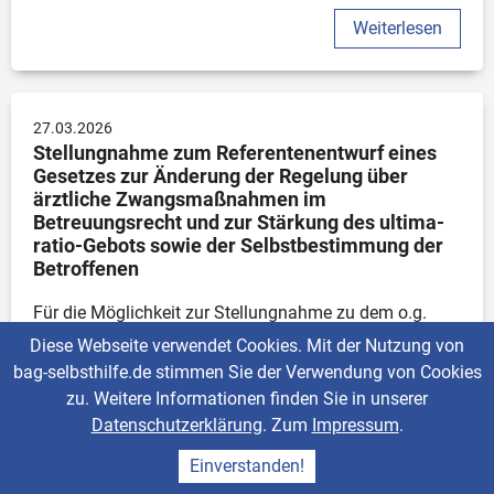
Weiterlesen
27.03.2026
Stellungnahme zum Referentenentwurf eines 
Gesetzes zur Änderung der Regelung über 
ärztliche Zwangsmaßnahmen im 
Betreuungsrecht und zur Stärkung des ultima-
ratio-Gebots sowie der Selbstbestimmung der 
Betroffenen
Für die Möglichkeit zur Stellungnahme zu dem o.g. 
Referentenentwurf des Bundesministeriums der Justiz 
Diese Webseite verwendet Cookies. Mit der Nutzung von
und für Verbraucherschutz möchte die BAG 
bag-selbsthilfe.de stimmen Sie der Verwendung von Cookies
SELBSTHILFE herzlich danken. Als Dachverband von 
zu. Weitere Informationen finden Sie in unserer
119 Bundesorganisationen der Selbsthilfe chronisch 
Datenschutzerklärung
. Zum
Impressum
.
kranker und behinderter Menschen und von 13 
Einverstanden!
Landesarbeitsgemeinschaften nehmen wir zu dem 