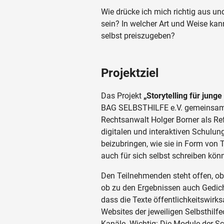
Wie drücke ich mich richtig aus un
sein? In welcher Art und Weise kann
selbst preiszugeben?
Projektziel
Das Projekt
„Storytelling für junge
BAG SELBSTHILFE e.V. gemeinsam d
Rechtsanwalt Holger Borner als Refe
digitalen und interaktiven Schulu
beizubringen, wie sie in Form von T
auch für sich selbst schreiben kön
Den Teilnehmenden steht offen, ob 
ob zu den Ergebnissen auch Gedicht
dass die Texte öffentlichkeitswirk
Websites der jeweiligen Selbsthilf
Kanäle. Wichtig: Die Module der S