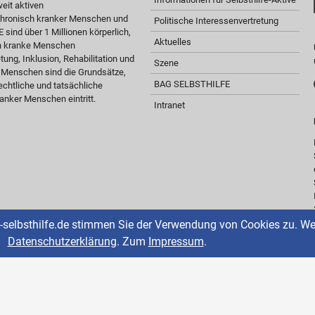
eit aktiven
 chronisch kranker Menschen und
Politische Interessenvertretung
sind über 1 Millionen körperlich,
Aktuelles
ch kranke Menschen
tung, Inklusion, Rehabilitation und
Szene
r Menschen sind die Grundsätze,
BAG SELBSTHILFE
chtliche und tatsächliche
anker Menschen eintritt.
Intranet
selbsthilfe.de stimmen Sie der Verwendung von Cookies zu. Weit
Datenschutzerklärung
. Zum
Impressum
.
Copyright © 2000-2026 BAG SELBSTHILFE