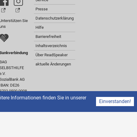
Presse
Datenschutzerklärung
Unterstützen Sie
uns
Hilfe
Barrierefreiheit
Inhaltsverzeichnis
Bankverbindung
Über ReadSpeaker
BAG
aktuelle Änderungen
SELBSTHILFE
e.V.
SozialBank AG
IBAN: DE26
3702 0500 0008
0301 00
ere Informationen finden Sie in unserer
Einverstanden!
BIC:
BFSWDE33XXX