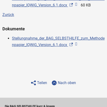
npapier_IQWiG_Version_6.1.docx
60 KB
Zurück
Dokumente
Stellungnahme_der_BAG_SELBSTHILFE_zum_Methode
npapier_IQWiG_Version_6.1.docx
Teilen
Nach oben
Die BAG SELBSTHILFE kurz & knapp