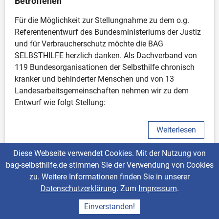
Betroffenen
Für die Möglichkeit zur Stellungnahme zu dem o.g. 
Referentenentwurf des Bundesministeriums der Justiz 
und für Verbraucherschutz möchte die BAG 
SELBSTHILFE herzlich danken. Als Dachverband von 
119 Bundesorganisationen der Selbsthilfe chronisch 
kranker und behinderter Menschen und von 13 
Landesarbeitsgemeinschaften nehmen wir zu dem 
Entwurf wie folgt Stellung:
Weiterlesen
Diese Webseite verwendet Cookies. Mit der Nutzung von
bag-selbsthilfe.de stimmen Sie der Verwendung von Cookies
24.03.2026
zu. Weitere Informationen finden Sie in unserer
Stellungnahme zu dem Antrag der Fraktion 
Datenschutzerklärung
. Zum
Impressum
.
BÜNDNIS 90/ DIE GRÜNEN: „Eine Reform des 
Patientenrechtegesetzes ist überfällig – Rechte 
Einverstanden!
von Patientinnen und Patienten jetzt stärken“