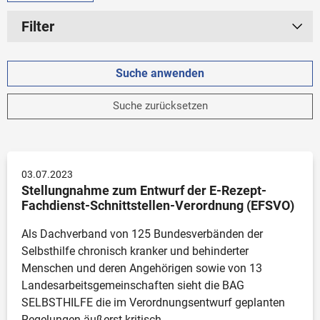
Filter
Zeitraum
Aktuelles Jahr
Suche zurücksetzen
2025
2024
2023
03.07.2023
Älter
Stellungnahme zum Entwurf der E-Rezept-
Fachdienst-Schnittstellen-Verordnung (EFSVO)
Unbegrenzt
Als Dachverband von 125 Bundesverbänden der 
Selbsthilfe chronisch kranker und behinderter 
Menschen und deren Angehörigen sowie von 13 
Kategorie
Landesarbeitsgemeinschaften sieht die BAG 
SELBSTHILFE die im Verordnungsentwurf geplanten 
Pressemitteilung
Regelungen äußerst kritisch.