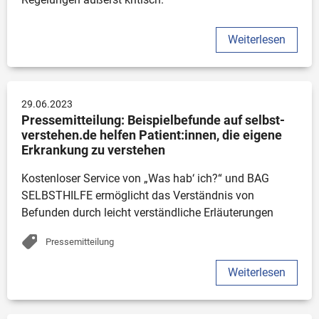
Stellungnahme
Allgemeine Informationen
Weiterlesen
Veröffentlichungen
Projekte
Sonstiges
29.06.2023
Positionspapier
Pressemitteilung: Beispielbefunde auf selbst-
verstehen.de helfen Patient:innen, die eigene 
Erkrankung zu verstehen
Thema
Kostenloser Service von „Was hab‘ ich?“ und BAG 
SELBSTHILFE ermöglicht das Verständnis von 
Behindertenpolitik
Befunden durch leicht verständliche Erläuterungen
Gesundheitspolitik
Pressemitteilung
Gemeinsamer Bundesausschuss (G-BA)
Deutscher Behindertenrat (DBR)
Weiterlesen
Selbsthilfe-Förderung
Projekte