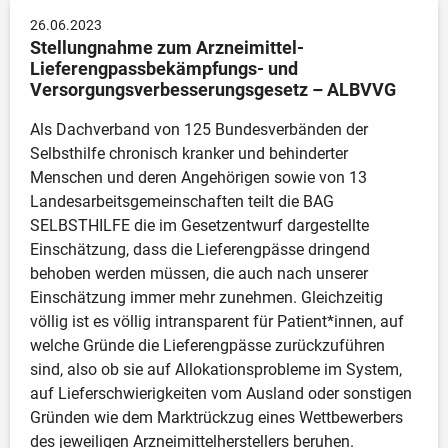
Digitales
26.06.2023
Weiterentwicklung der Selbsthilfe
Stellungnahme zum Arzneimittel-
Lieferengpassbekämpfungs- und 
Sonstiges
Versorgungsverbesserungsgesetz – ALBVVG
Als Dachverband von 125 Bundesverbänden der 
Selbsthilfe chronisch kranker und behinderter 
Menschen und deren Angehörigen sowie von 13 
Landesarbeitsgemeinschaften teilt die BAG 
SELBSTHILFE die im Gesetzentwurf dargestellte 
Einschätzung, dass die Lieferengpässe dringend 
behoben werden müssen, die auch nach unserer 
Einschätzung immer mehr zunehmen. Gleichzeitig 
völlig ist es völlig intransparent für Patient*innen, auf 
welche Gründe die Lieferengpässe zurückzuführen 
sind, also ob sie auf Allokationsprobleme im System, 
auf Lieferschwierigkeiten vom Ausland oder sonstigen 
Gründen wie dem Marktrückzug eines Wettbewerbers 
des jeweiligen Arzneimittelherstellers beruhen.