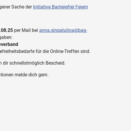
igener Sache der
Initiative Barrierefrei Feiern
.08.25
per Mail bei
anna.singatulina@bag-
gaben:
feverband
efreiheitsbedarfe für die Online-Treffen sind.
n dir schnellstmöglich Bescheid.
ationen melde dich gern.