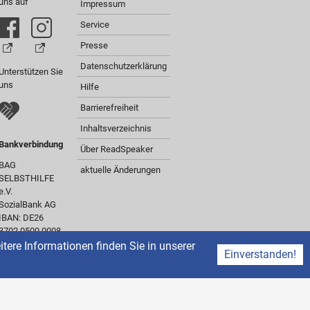
uns auf
Impressum
Service
Presse
Datenschutzerklärung
Unterstützen Sie
uns
Hilfe
Barrierefreiheit
Inhaltsverzeichnis
Bankverbindung
Über ReadSpeaker
BAG
aktuelle Änderungen
SELBSTHILFE
e.V.
SozialBank AG
IBAN: DE26
3702 0500 0008
0301 00
ere Informationen finden Sie in unserer
Einverstanden!
BIC:
BFSWDE33XXX