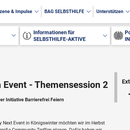
zene & Impulse
BAG SELBSTHILFE
Unterstützen
Informationen für
Po
SELBSTHILFE-AKTIVE
I
Ext
m Event - Themensession 2
 Initiative Barrierefrei Feiern
 Next Event in Königswinter möchten wir im Herbst
roße Community-Treffen planen. Dafür haben wir