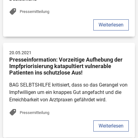
Stellungnahme
Allgemeine Informationen
Pressemitteilung
Veröffentlichungen
Weiterlesen
Projekte
Sonstiges
Positionspapier
20.05.2021
Presseinformation: Vorzeitige Aufhebung der 
Impfpriorisierung katapultiert vulnerable 
Patienten ins schutzlose Aus!
Thema
BAG SELBTSHILFE kritisiert, dass so das Gerangel von 
Behindertenpolitik
Impfwilligen um ein knappes Gut angefacht und die 
Gesundheitspolitik
Erreichbarkeit von Arztpraxen gefährdet wird.
Gemeinsamer Bundesausschuss (G-BA)
Pressemitteilung
Deutscher Behindertenrat (DBR)
Selbsthilfe-Förderung
Weiterlesen
Projekte