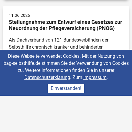
11.06.2026
Stellungnahme zum Entwurf eines Gesetzes zur 
Neuordnung der Pflegeversicherung (PNOG)
Als Dachverband von 121 Bundesverbänden der 
Selbsthilfe chronisch kranker und behinderter 
Menschen und deren Angehörigen mit rund 1 Million 
Diese Webseite verwendet Cookies. Mit der Nutzung von
Mitgliedern sowie von 13 
bag-selbsthilfe.de stimmen Sie der Verwendung von Cookies
Landesarbeitsgemeinschaften unterstützt die BAG 
zu. Weitere Informationen finden Sie in unserer
SELBSTHILFE das Anliegen der Bundesregierung, die 
Datenschutzerklärung
. Zum
Impressum
.
soziale Pflegeversicherung finanziell zu stabilisieren. 
Einverstanden!
Auch sieht sie dafür angesichts der zu erwartenden 
Höhe des Defizits die Notwendigkeit dafür. Gleichzeitig 
stellt sie jedoch fest, dass nach wie vor die Entnahmen 
während der Corona-Pandemie in Höhe von 5 
Milliarden nicht ausgeglichen wurden, so dass auch 
der Staat eine Mitverantwortung an der miserablen 
Kassenlage der SPV trägt. Sie fordert insoweit 