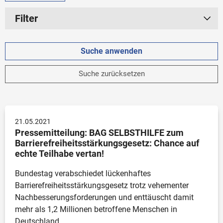
Filter
Zeitraum
Aktuelles Jahr
Suche zurücksetzen
2025
2024
2023
21.05.2021
Älter
Pressemitteilung: BAG SELBSTHILFE zum 
Barrierefreiheitsstärkungsgesetz: Chance auf 
Unbegrenzt
echte Teilhabe vertan! 
Bundestag verabschiedet lückenhaftes 
Barrierefreiheitsstärkungsgesetz trotz vehementer 
Kategorie
Nachbesserungsforderungen und enttäuscht damit 
mehr als 1,2 Millionen betroffene Menschen in 
Pressemitteilung
Deutschland